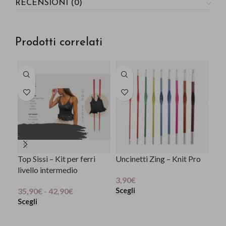
RECENSIONI (0)
Prodotti correlati
Top Sissi – Kit per ferri
Uncinetti Zing – Knit Pro
Kni
livello intermedio
3,90
€
6,9
Scegli
Sce
35,90
€
-
42,90
€
Scegli