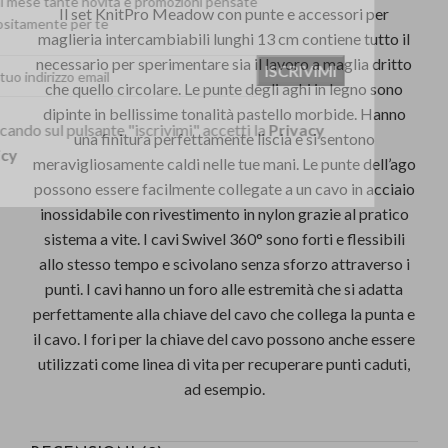
Il set KnitPro Meadow con punte e accessori per
appositamente per te
maglieria intercambiabili lunghi 13 cm contiene tutto il
necessario per sperimentare sia il lavoro a maglia dritto
che quello circolare. Le punte degli aghi in legno sono
dipinte in bellissime tonalità pastello morbide. Hanno
una finitura perfettamente liscia e si sentono
Cliccando sul pulsante "iscrivimi" accetti la
Privacy
meravigliosamente caldi nelle tue mani. Le punte dell’ago
Policy
possono essere facilmente collegate a un cavo in acciaio
inossidabile con rivestimento in nylon grazie al pratico
sistema a vite. I cavi Swivel 360° sono forti e flessibili
allo stesso tempo e scivolano senza sforzo attraverso i
punti. I cavi hanno un foro alle estremità che si adatta
perfettamente alla chiave del cavo che collega la punta e
il cavo. I fori per la chiave del cavo possono anche essere
utilizzati come linea di vita per recuperare punti caduti,
ad esempio.