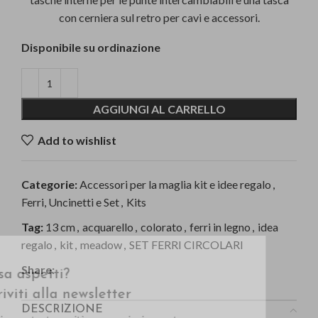
con cerniera sul retro per cavi e accessori.
Disponibile su ordinazione
AGGIUNGI AL CARRELLO
Add to wishlist
Categorie:
Accessori per la maglia kit e idee regalo
,
Ferri, Uncinetti e Set
,
Kits
Tag:
13 cm
,
acquarello
,
colorato
,
ferri in legno
,
idea
regalo
,
kit
,
meadow
,
SET FERRI CIRCOLARI
Cosa aspetti?
Share:
Iscriviti alla newsletter
DESCRIZIONE
Ogni mese tante novità e promozioni pensate