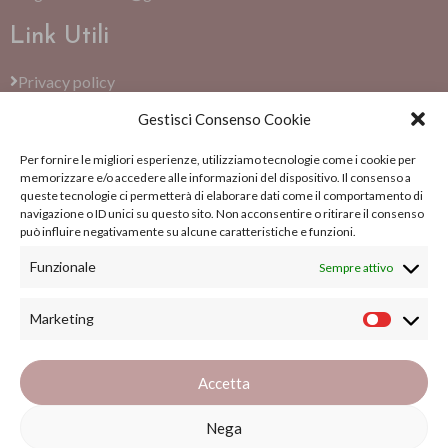
Link Utili
Privacy policy
Gestisci Consenso Cookie
Cookie Policy (EU)
Per fornire le migliori esperienze, utilizziamo tecnologie come i cookie per
Termini e condizioni
memorizzare e/o accedere alle informazioni del dispositivo. Il consenso a
queste tecnologie ci permetterà di elaborare dati come il comportamento di
Su di noi
navigazione o ID unici su questo sito. Non acconsentire o ritirare il consenso
può influire negativamente su alcune caratteristiche e funzioni.
Su di noi
Funzionale
Sempre attivo
Blog
Marketing
FAQs
Accetta
Nega
Copyright ©
2026
Il Gomitolo Siena. All Rights Reserved.