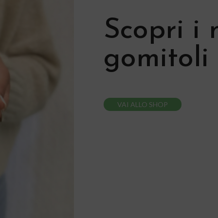
Scopri i 
gomitoli
VAI ALLO SHOP