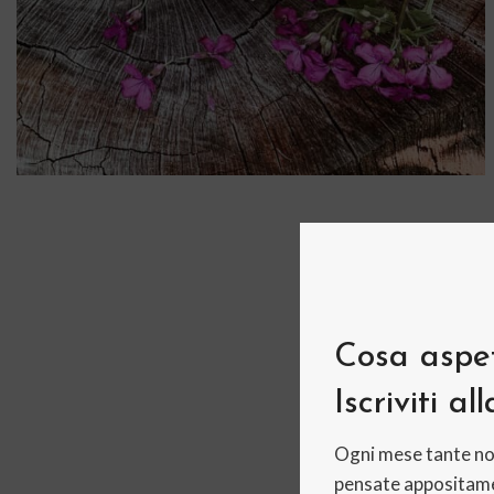
Filati
Vai allo
shop
Cosa aspet
Iscriviti al
Ogni mese tante no
pensate appositame