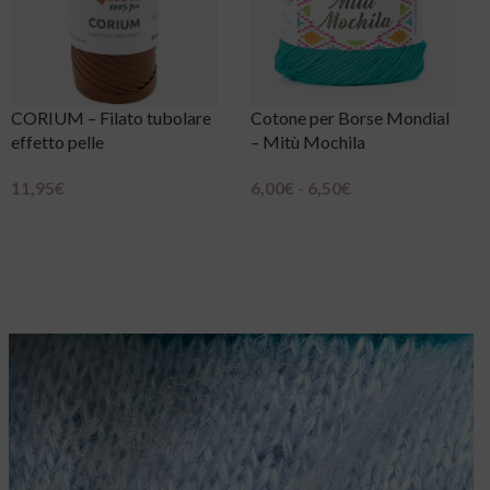
Cotone per Borse Mondial
Eucalan – Sapone Delicato
– Mitù Mochila
per Lana
6,00
€
-
6,50
€
6,90
€
-
22,90
€
Scegli
Scegli