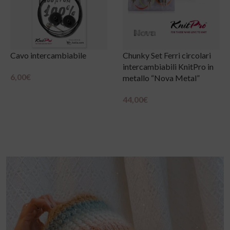
Chunky Set Ferri circolari
CORIUM – Filato tubolare
intercambiabili KnitPro in
effetto pelle
metallo “Nova Metal”
11,95
€
Scegli
44,00
€
Aggiungi Al Carrello