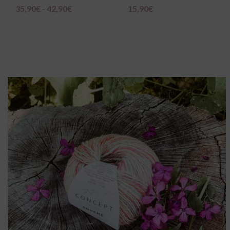
15,90
€
27,95
€
Scegli
Scegli