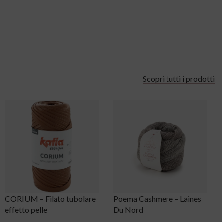
Scopri tutti i prodotti
Poema Cashmere – Laines
Kit Meadow Ferri Circolari
Du Nord
Intercambiabili 13 cm –
Knit Pro