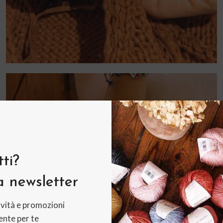
Accessori per la
maglia kit e idee
regalo
ti?
Vai allo shop
la newsletter
vità e promozioni
nte per te