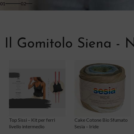
01
02
Il Gomitolo Siena - N
Cake Cotone Bio Sfumato
The Vegan Bag Colors –
Sesia – Iride
Katia Limited Edition