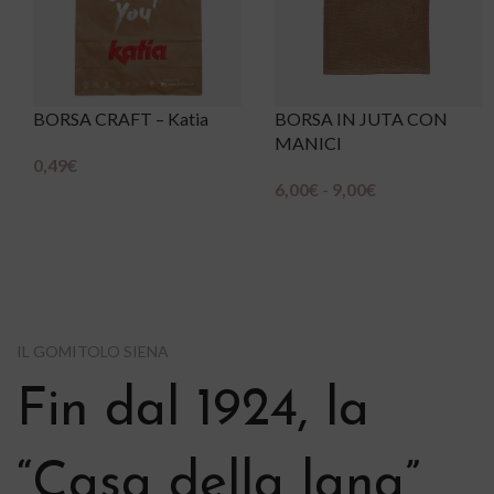
BORSA IN JUTA CON
Cavo intercambiabile
MANICI
6,00
€
Scegli
6,00
€
-
9,00
€
Scegli
IL GOMITOLO SIENA
Fin dal 1924, la
“Casa della lana”