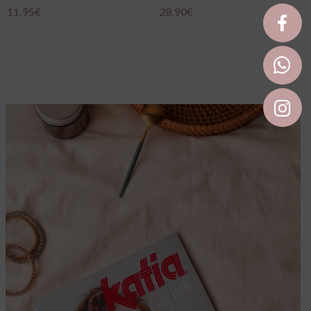
28,90
€
Scegli
94,90
€
Aggiungi Al Carrello