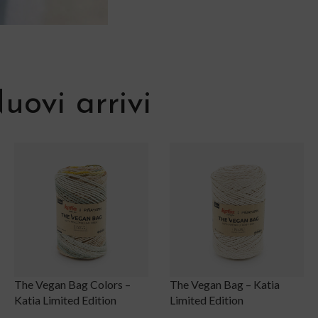
uovi arrivi
The Vegan Bag – Katia
CORIUM – Filato tubolare
Limited Edition
effetto pelle