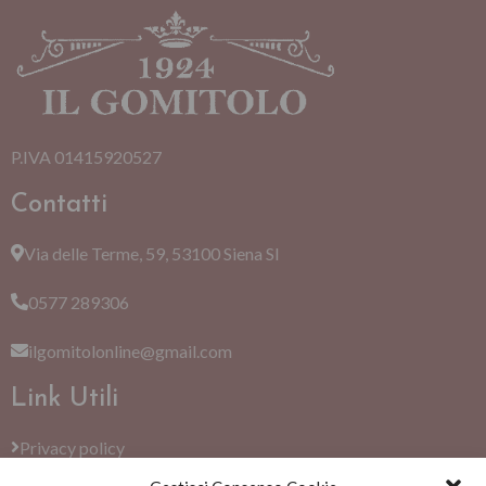
P.IVA 01415920527
Contatti
Via delle Terme, 59, 53100 Siena SI
0577 289306
ilgomitolonline@gmail.com
Link Utili
Privacy policy