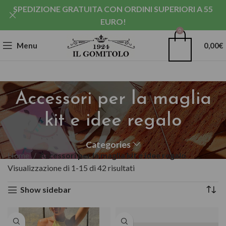
SPEDIZIONE GRATUITA CON ORDINI SUPERIORI A 55
EURO!
0
Menu
0,00
€
Accessori per la maglia
kit e idee regalo
Categories
Home
Accessori per la maglia kit e idee regalo
Visualizzazione di 1-15 di 42 risultati
Show sidebar