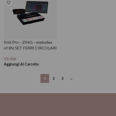
Knit Pro – ZING – melodies
of life SET FERRI CIRCOLARI
99,00
€
Aggiungi Al Carrello
1
2
3
→