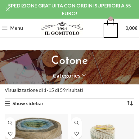
SPEDIZIONE GRATUITA CON ORDINI SUPERIORI A 55
EURO!
0
Menu
0,00
€
Cotone
Categories
Home
Filati
Cotone
Visualizzazione di 1-15 di 59 risultati
Show sidebar