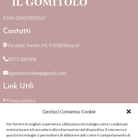
P.IVA 01415920527
Contatti
Via delle Terme, 59, 53100 Siena SI
0577 289306
ilgomitolonline@gmail.com
Link Utili
Privacy policy
Gestisci Consenso Cookie
Cookie Policy (EU)
Per fornire le migliori esperienze, utilizziamo tecnologie come i cookie per
Termini e condizioni
memorizzare e/o accedere alle informazioni del dispositivo. Il consenso a
queste tecnologie ci permetterà di elaborare dati come il comportamento di