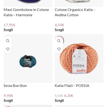
Maxi Gomitolone in Cotone
Cotone Organico Katia –
Cosa aspetti?
Katia – Harmonia
Andina Cotton
Iscriviti alla newsletter
17,95
€
6,50
€
Ogni mese tante novità e promozioni pensate
Scegli
Scegli
appositamente per te
-24%
Privacy
Cliccando sul pulsante "iscrivimi" accetti la
Policy
Sesia Bon Bon
Katia Filati – POESIA
9,90
€
4,20
€
5,50
€
Scegli
Scegli