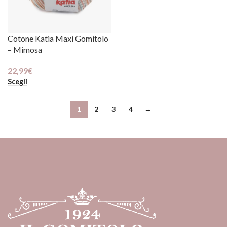
Cotone Katia Maxi Gomitolo
– Mimosa
22,99
€
Scegli
1
2
3
4
→