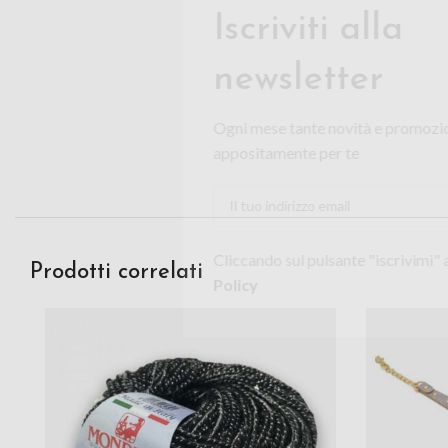
Cosa aspet
Iscriviti al
Ogni mese tante no
pensate appositame
Cliccando sul pulsante 
la
Privacy Policy
Prodotti correlati