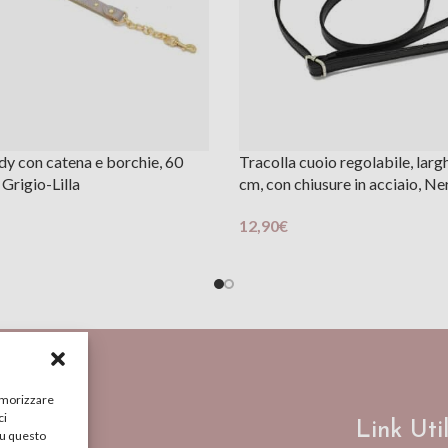
y con catena e borchie, 60
Tracolla cuoio regolabile, lar
Grigio-Lilla
cm, con chiusure in acciaio, Ne
12,90
€
Carrello
Aggiungi Al Carrello
memorizzare
ci
ti
Link Util
su questo