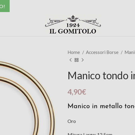
O!
Home
Accessori Borse
Mani
Manico tondo i
4,90
€
Manico in metallo to
Oro
Misura Large: 12,5cm