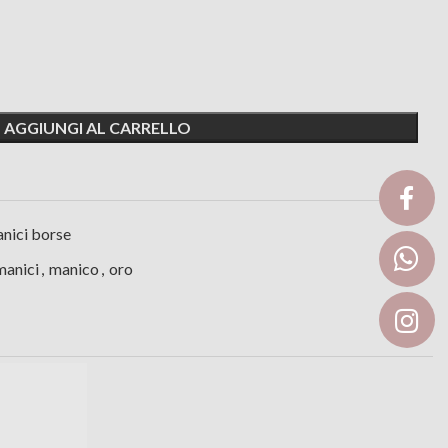
AGGIUNGI AL CARRELLO
nici borse
manici
,
manico
,
oro