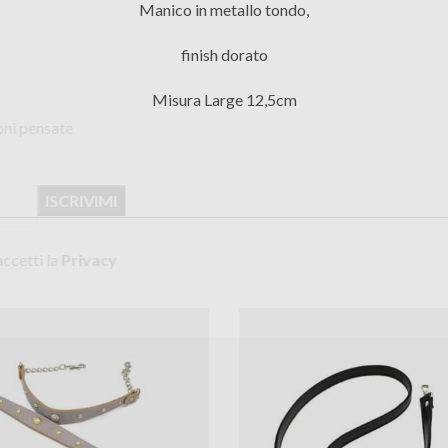
ti?
Manico in metallo tondo,
la newsletter
finish dorato
vità e promozioni
Misura Large 12,5cm
nte per te
"iscrivimi" accetti