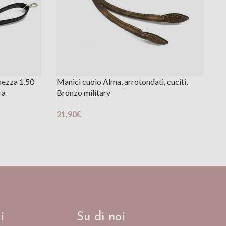
ghezza 1.50
Manici cuoio Alma, arrotondati, cuciti,
Ma
ra
Bronzo military
vi
21,90
€
7
Aggiungi Al Carrello
Ag
i
Su di noi