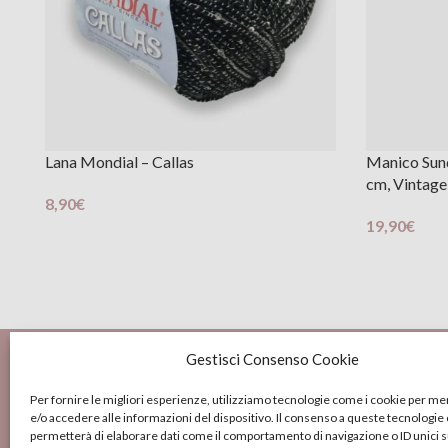
Lana Mondial – Callas
Manico Sund
cm, Vintage 
8,90
€
Scegli
19,90
€
Aggiungi Al 
Gestisci Consenso Cookie
Per fornire le migliori esperienze, utilizziamo tecnologie come i cookie per 
e/o accedere alle informazioni del dispositivo. Il consenso a queste tecnologie 
Contat
permetterà di elaborare dati come il comportamento di navigazione o ID unici 