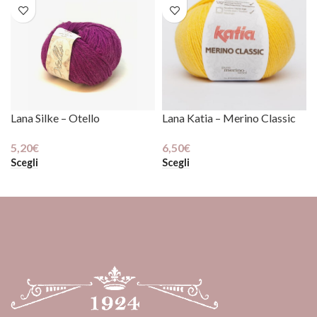
 sul pulsante "iscrivimi" accetti la
Privacy
Lana Silke – Otello
Lana Katia – Merino Classic
5,20
€
6,50
€
Scegli
Scegli