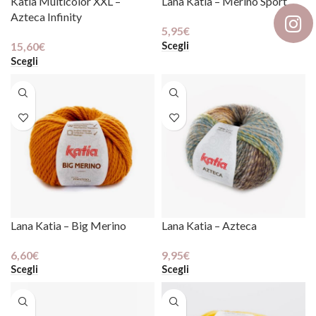
Katia Multicolor XXL –
Lana Katia – Merino Sport
Azteca Infinity
5,95
€
Scegli
15,60
€
Scegli
spetti?
ti alla newsletter
Lana Katia – Big Merino
Lana Katia – Azteca
 tante novità e promozioni pensate
6,60
€
9,95
€
ente per te
Scegli
Scegli