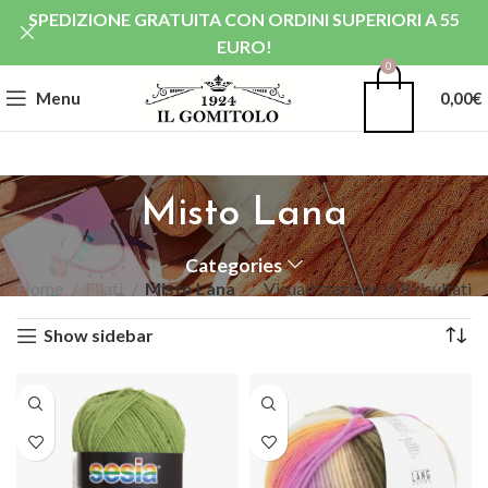
SPEDIZIONE GRATUITA CON ORDINI SUPERIORI A 55
EURO!
0
Menu
0,00
€
Misto Lana
Categories
Home
Filati
Misto Lana
Visualizzazione di 8 risultati
Show sidebar