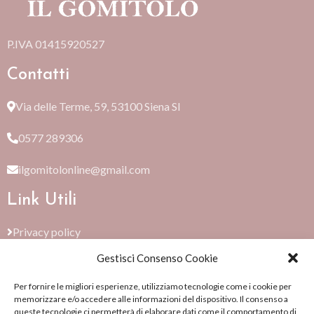
P.IVA 01415920527
Contatti
Via delle Terme, 59, 53100 Siena SI
0577 289306
ilgomitolonline@gmail.com
Link Utili
Privacy policy
Gestisci Consenso Cookie
Cookie Policy (EU)
Per fornire le migliori esperienze, utilizziamo tecnologie come i cookie per
Termini e condizioni
memorizzare e/o accedere alle informazioni del dispositivo. Il consenso a
queste tecnologie ci permetterà di elaborare dati come il comportamento di