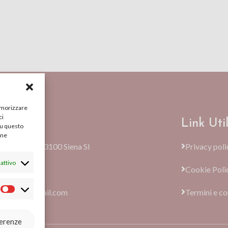
memorizzare
ci
ti
Link Util
su questo
une
e Terme, 59, 53100 Siena SI
Privacy poli
attivo
89306
Cookie Poli
olonline@gmail.com
Termini e co
ferenze