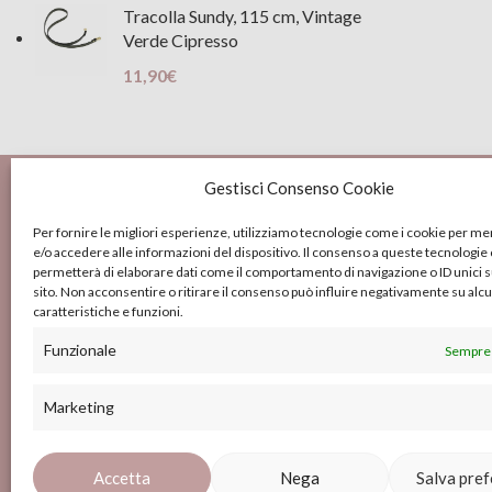
Tracolla Sundy, 115 cm, Vintage
Verde Cipresso
11,90
€
Gestisci Consenso Cookie
Per fornire le migliori esperienze, utilizziamo tecnologie come i cookie per 
e/o accedere alle informazioni del dispositivo. Il consenso a queste tecnologie 
Contat
permetterà di elaborare dati come il comportamento di navigazione o ID unici 
sito. Non acconsentire o ritirare il consenso può influire negativamente su alc
caratteristiche e funzioni.
Via dell
Funzionale
Sempre 
0577 2
P.IVA 01415920527
Marketing
ilgomit
Accetta
Nega
Salva pre