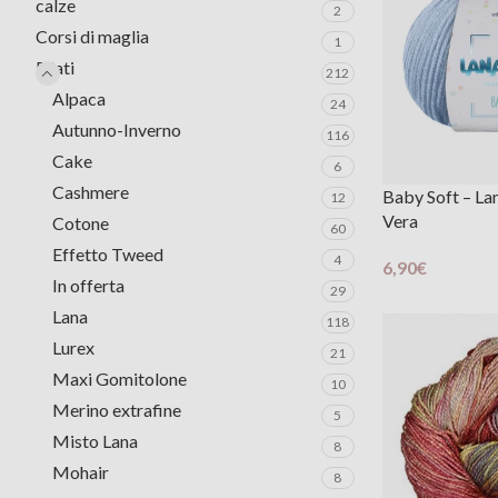
calze
2
Corsi di maglia
1
Filati
212
Alpaca
24
Autunno-Inverno
116
Cake
6
Cashmere
Baby Soft – La
12
Vera
Cotone
60
Effetto Tweed
4
6,90
€
In offerta
Scegli
29
Lana
118
Lurex
21
Maxi Gomitolone
10
Merino extrafine
5
Misto Lana
8
Mohair
8