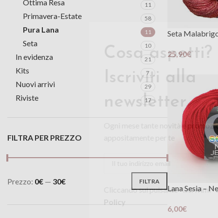
Ottima Resa
11
Primavera-Estate
58
Pura Lana
11
Seta Malabrig
Seta
10
25,90
€
In evidenza
21
Cosa aspet
Scegli
Kits
7
Iscriviti al
Nuovi arrivi
29
Riviste
17
Ogni mese tante no
pensate appositame
FILTRA PER PREZZO
Cliccando sul pulsante 
Prezzo:
0€
—
30€
FILTRA
Lana Sesia – N
la
Privacy Policy
6,00
€