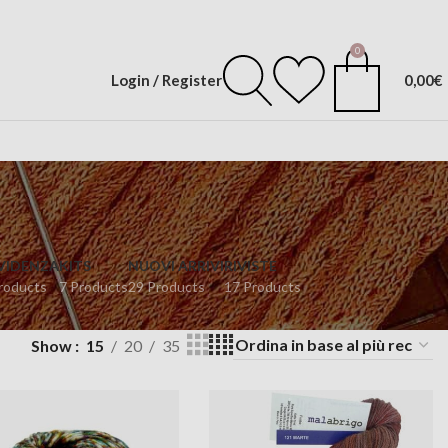
0
Login / Register
0,00
€
EVIDENZA
KITS
NUOVI ARRIVI
RIVISTE
roducts
7 Products
29 Products
17 Products
Show
15
20
35