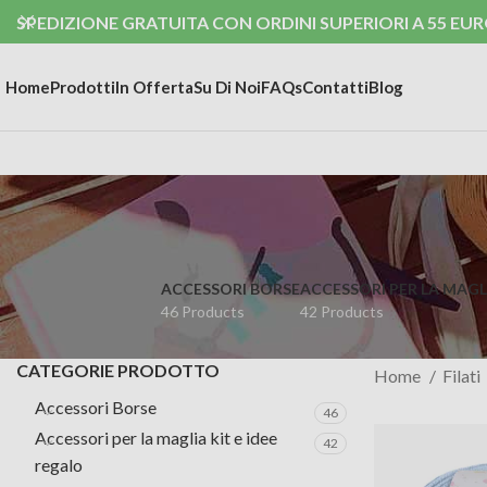
SPEDIZIONE GRATUITA CON ORDINI SUPERIORI A 55 EUR
Home
Prodotti
In Offerta
Su Di Noi
FAQs
Contatti
Blog
ACCESSORI BORSE
ACCESSORI PER LA MAGLI
46 Products
42 Products
CATEGORIE PRODOTTO
Home
Filati
Accessori Borse
46
Accessori per la maglia kit e idee
42
regalo