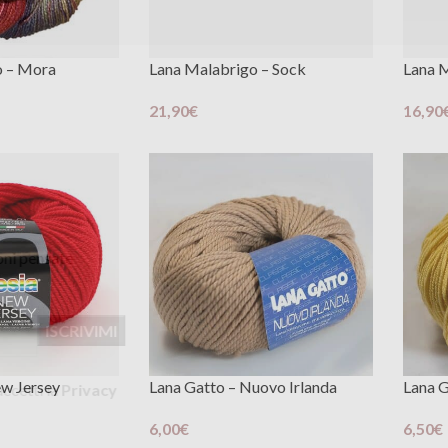
o – Mora
Lana Malabrigo – Sock
Lana 
21,90
€
16,90
ti?
Scegli
Scegli
la newsletter
vità e promozioni
nte per te
"iscrivimi" accetti
ew Jersey
Lana Gatto – Nuovo Irlanda
Lana G
6,00
€
6,50
€