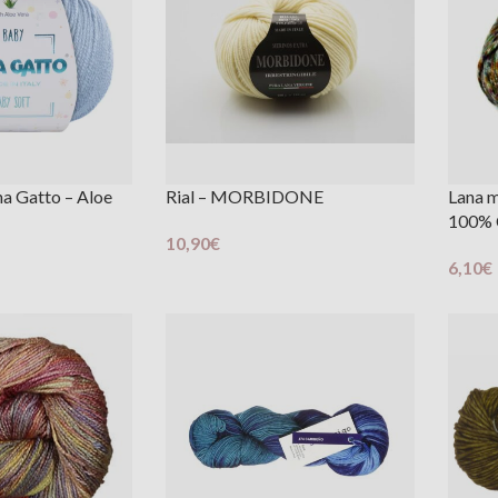
na Gatto – Aloe
Rial – MORBIDONE
Lana m
100% 
10,90
€
Scegli
6,10
€
Scegli