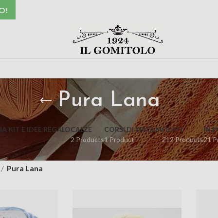
O!
Pura Lana
A KIT E IDEE REGALO
CALZE
CORSI DI MAGLIA
FILATI
IN 
2 Products
1 Product
212 Products
21 P
Pura Lana