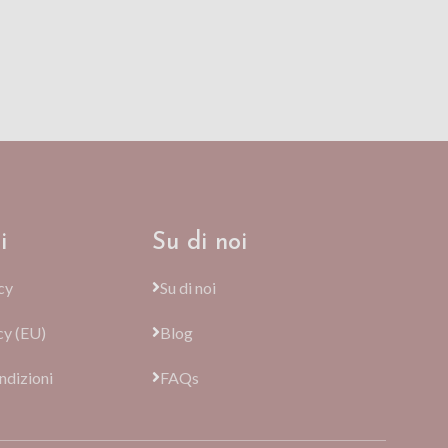
i
Su di noi
cy
Su di noi
cy (EU)
Blog
ndizioni
FAQs