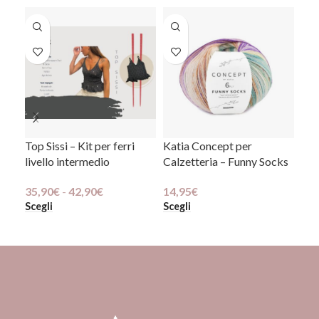
Top Sissi – Kit per ferri
Katia Concept per
Set
livello intermedio
Calzetteria – Funny Socks
Man
Or
35,90
€
-
42,90
€
14,95
€
Scegli
Scegli
39,
Agg