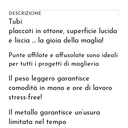
DESCRIZIONE
Tubi
Cosa aspetti?
placcati in ottone, superficie lucida
Iscriviti alla newsletter
e liscia … la gioia della maglia!
Ogni mese tante novità e promozioni pensate
appositamente per te
Punte affilate e affusolate sono ideali
per tutti i progetti di maglieria
Il peso leggero garantisce
Cliccando sul pulsante "iscrivimi" accetti la
Privacy
comodità in mano e ore di lavoro
Policy
stress-free!
Il metallo garantisce un’usura
limitata nel tempo