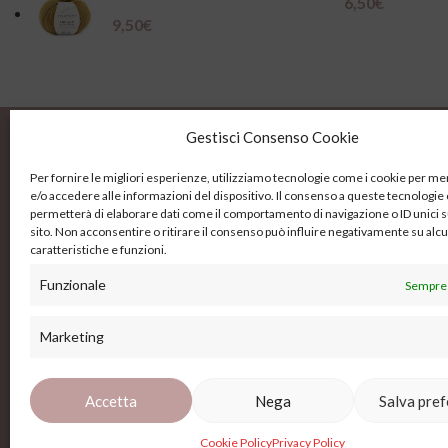
6,50
€
9,50
€
Scegli
Gestisci Consenso Cookie
Per fornire le migliori esperienze, utilizziamo tecnologie come i cookie per 
e/o accedere alle informazioni del dispositivo. Il consenso a queste tecnologie 
Contat
permetterà di elaborare dati come il comportamento di navigazione o ID unici 
sito. Non acconsentire o ritirare il consenso può influire negativamente su alc
caratteristiche e funzioni.
Via dell
Funzionale
Sempre 
0577 2
P.IVA 01415920527
Marketing
ilgomit
Accetta
Nega
Salva pre
Copyright ©
2026
Il Gomitolo Siena. All Rights Reserve
Cookie Policy
Privacy Policy