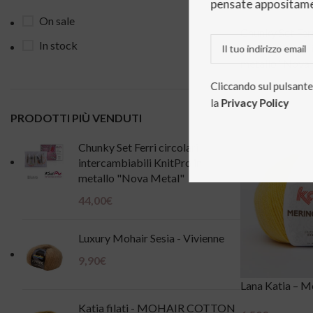
pensate appositame
On sale
Chunky Set Ferr
In stock
intercambiabili
metallo “Nova
Cliccando sul pulsante 
44,00
€
la
Privacy Policy
Aggiungi Al Car
PRODOTTI PIÙ VENDUTI
Chunky Set Ferri circolari
intercambiabili KnitPro in
metallo "Nova Metal"
44,00
€
Luxury Mohair Sesia - Vivienne
9,90
€
Lana Katia – M
Katia filati - MOHAIR COTTON