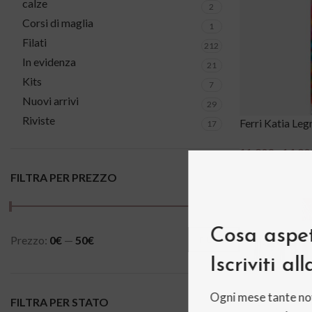
calze
2
Corsi di maglia
1
Filati
212
In evidenza
21
Kits
7
Nuovi arrivi
29
Riviste
Ferri Katia Leg
17
11,90
€
-
14,90
Scegli
FILTRA PER PREZZO
Cosa aspet
Prezzo:
0€
—
50€
FILTRA
Iscriviti al
Ogni mese tante no
FILTRA PER STATO