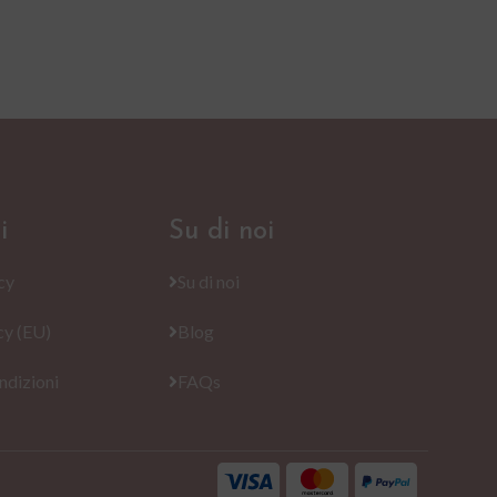
i
Su di noi
cy
Su di noi
cy (EU)
Blog
ndizioni
FAQs