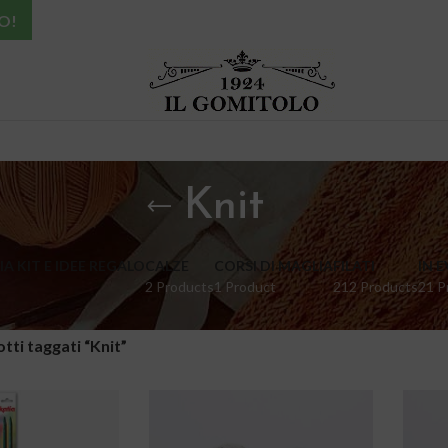
O!
Knit
A KIT E IDEE REGALO
CALZE
CORSI DI MAGLIA
FILATI
IN 
2 Products
1 Product
212 Products
21 P
tti taggati “Knit”