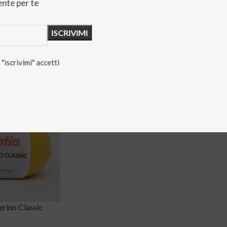
nte per te
i circolari
Ferri KnitPro in metallo “Nova
Lana K
 KnitPro in
Metal” 40 cm (16″)
6,00
€
 Metal”
Scegli
8,90
€
-
15,90
€
"iscrivimi" accetti
Scegli
rello
erino Classic