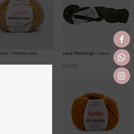
atia – Merino Lino
Lana Malabrigo – Lace
12,00
€
Scegli