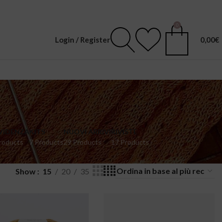
0
Login / Register
0,00
€
EVIDENZA
KITS
NUOVI ARRIVI
RIVISTE
roducts
7 Products
29 Products
17 Products
Show
15
20
35