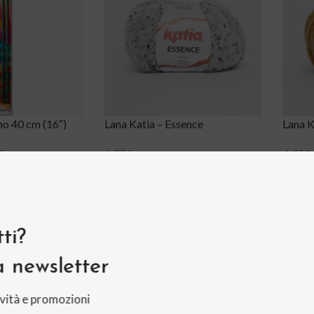
no 40 cm (16″)
Lana Katia – Essence
Lana K
€
6,95
€
4,95
€
Scegli
Scegli
ti?
la newsletter
vità e promozioni