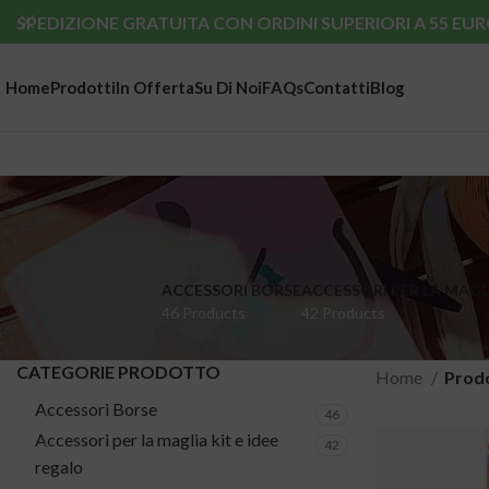
SPEDIZIONE GRATUITA CON ORDINI SUPERIORI A 55 EUR
Home
Prodotti
In Offerta
Su Di Noi
FAQs
Contatti
Blog
ACCESSORI BORSE
ACCESSORI PER LA MAGLI
46 Products
42 Products
CATEGORIE PRODOTTO
Home
Prodo
Accessori Borse
46
Accessori per la maglia kit e idee
42
regalo