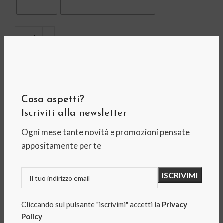
AGGIUNGI AL CARRELLO
Add to wishlist
Cosa aspetti?
COD:
N/A
Iscriviti alla newsletter
Categorie:
Cotone
,
Filati
,
Primavera-Estate
Ogni mese tante novità e promozioni pensate
Tag:
bianco
,
celeste
,
cotone
,
cotone egiziano
,
estate
,
appositamente per te
italia
,
made in italy
,
rosa
,
silke
,
sottile
,
uncinetto
Share:
DESCRIZIONE
Cliccando sul pulsante "iscrivimi" accetti la
Privacy
Cotone Silke Estate
Policy