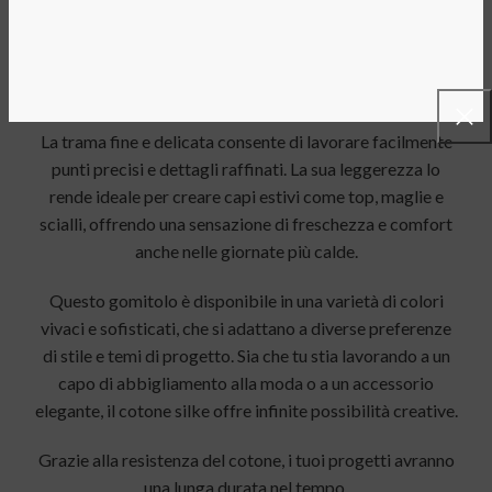
Il
cotone silke estate
è la scelta perfetta per gli amanti
del knitting e del crochet che desiderano creare progetti
eleganti, confortevoli e leggeri.
La trama fine e delicata consente di lavorare facilmente
punti precisi e dettagli raffinati. La sua leggerezza lo
rende ideale per creare capi estivi come top, maglie e
scialli, offrendo una sensazione di freschezza e comfort
anche nelle giornate più calde.
Questo gomitolo è disponibile in una varietà di colori
vivaci e sofisticati, che si adattano a diverse preferenze
di stile e temi di progetto. Sia che tu stia lavorando a un
capo di abbigliamento alla moda o a un accessorio
elegante, il cotone silke offre infinite possibilità creative.
Grazie alla resistenza del cotone, i tuoi progetti avranno
una lunga durata nel tempo.