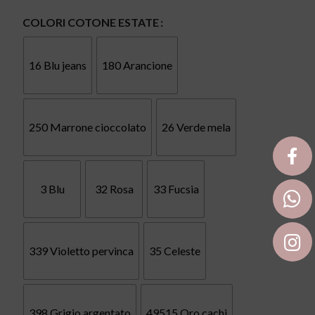
COLORI COTONE ESTATE
16 Blu jeans
180 Arancione
250 Marrone cioccolato
26 Verde mela
3 Blu
32 Rosa
33 Fucsia
339 Violetto pervinca
35 Celeste
398 Grigio argentato
49515 Oro cachi