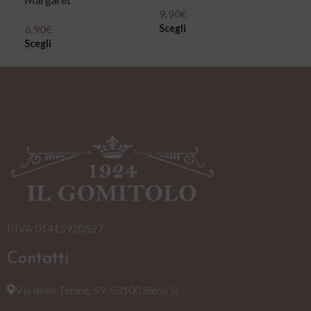
9,90
€
5,2
Scegli
Sce
6,90
€
Scegli
P.IVA 01415920527
Contatti
Via delle Terme, 59, 53100 Siena SI