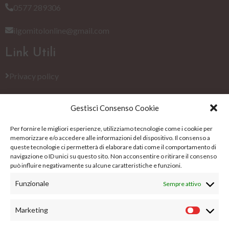
0577 289306
ilgomitolonline@gmail.com
Link Utili
Privacy policy
Cookie Policy (EU)
Gestisci Consenso Cookie
Termini e condizioni
Per fornire le migliori esperienze, utilizziamo tecnologie come i cookie per
memorizzare e/o accedere alle informazioni del dispositivo. Il consenso a
Su di noi
queste tecnologie ci permetterà di elaborare dati come il comportamento di
navigazione o ID unici su questo sito. Non acconsentire o ritirare il consenso
può influire negativamente su alcune caratteristiche e funzioni.
Su di noi
Funzionale
Sempre attivo
Blog
Marketing
FAQs