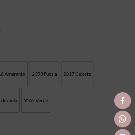
:
16 Amaranto
2353 Fucsia
2817 Celeste
rde mela
9165 Verde