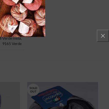
5 × 5 × 5 cm
,
2353 Fucsia
,
4 Verde mela
,
9165 Verde
SOLD
OUT