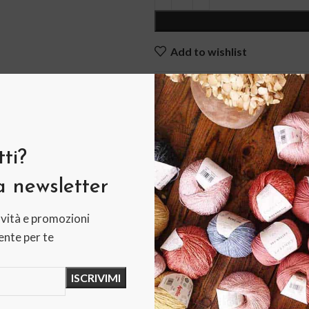
Add to wishlist
COD:
N/A
Categorie:
Autunno-Inverno
,
Fi
Tag:
arvier
,
gioia baby
,
lana
ti?
Share:
la newsletter
vità e promozioni
INFORMAZIONI AGGIUNTIVE
RECENSIONI (0)
nte per te