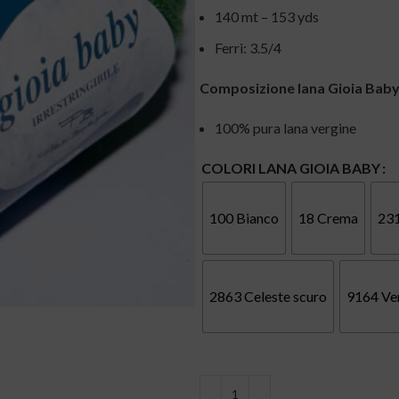
140 mt – 153 yds
Ferri: 3.5/4
Composizione lana Gioia Baby
100% pura lana vergine
COLORI LANA GIOIA BABY
100 Bianco
18 Crema
23
2863 Celeste scuro
9164 Ve