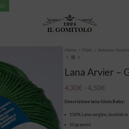
O!
Home
Filati
Autunno-Inver
Lana Arvier – 
4,30
€
-
4,50
€
Descrizione lana Gioia Baby:
100% Lana vergine, lavabile in 
50 grammi