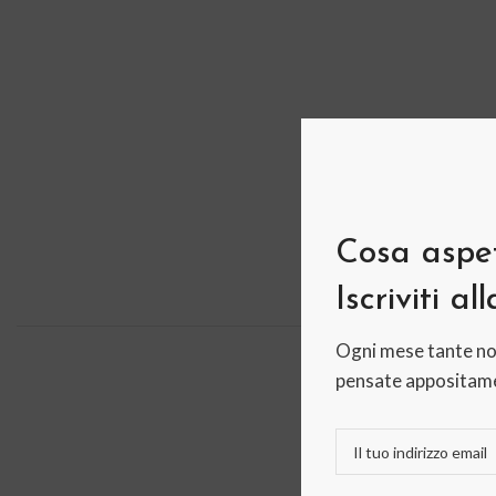
Cosa aspet
Iscriviti al
Ogni mese tante no
pensate appositame
PESO