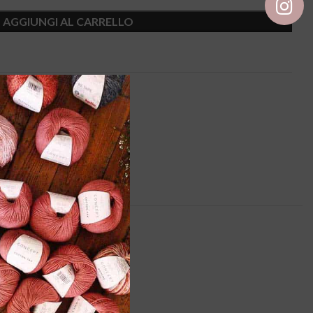
AGGIUNGI AL CARRELLO
lati
,
Lana
,
Pura Lana
0,05 kg