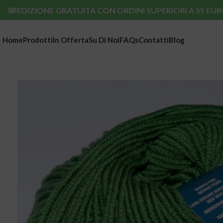
SPEDIZIONE GRATUITA CON ORDINI SUPERIORI A 55 EUR
Home
Prodotti
In Offerta
Su Di Noi
FAQs
Contatti
Blog