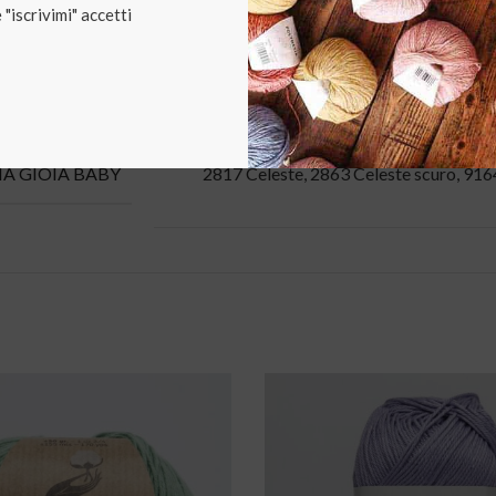
"iscrivimi" accetti
I
100 Bianco
,
18 Crema
,
2316 Amaranto
2817 Celeste
,
2863 Celeste scuro
,
916
A GIOIA BABY