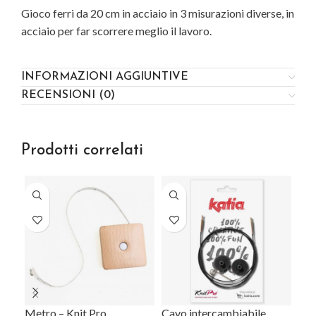
Cosa aspetti?
Gioco ferri da 20 cm in acciaio in 3 misurazioni diverse, in
Iscriviti alla newsletter
acciaio per far scorrere meglio il lavoro.
Ogni mese tante novità e promozioni pensate
appositamente per te
INFORMAZIONI AGGIUNTIVE
RECENSIONI (0)
Cliccando sul pulsante "iscrivimi" accetti la
Privacy
Prodotti correlati
Policy
Metro – Knit Pro
Cavo intercambiabile
kni