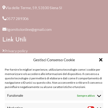
Via delle Terme, 59, 53100 Siena SI
0577 289306
ilgomitolonline@gmail.com
Link Utili
Privacy policy
Gestisci Consenso Cookie
Cookie Policy (EU)
Per fornire le migliori esperienze, utilizziamo tecnologie come i cookie per
Termini e condizioni
memorizzare e/o accedere alle informazioni del dispositivo. Il consenso a
queste tecnologie ci permetterà di elaborare dati come il comportamento di
Su di noi
navigazione o ID unici su questo sito. Non acconsentire o ritirare il consenso
può influire negativamente su alcune caratteristiche e funzioni.
Su di noi
Funzionale
Sempre attivo
Blog
Marketing