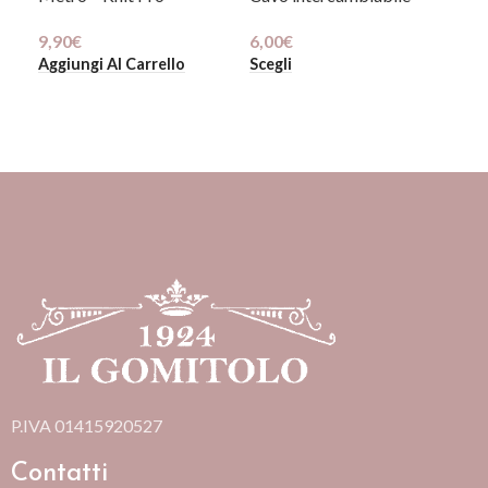
9,90
€
6,00
€
3,5
Aggiungi Al Carrello
Scegli
Sce
P.IVA 01415920527
Contatti