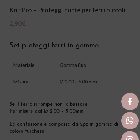
KnitPro – Proteggi punte per ferri piccoli
2,90
€
Set proteggi ferri in gomma
Materiale
Gomma fluo
Misura
Ø 2.00 – 5.00 mm.
Se il ferro si rompe non lo buttare!
Per misure dal Ø 2.00 – 5,00mm
La confezione é composta da 2pz in gomma di
colore turchese