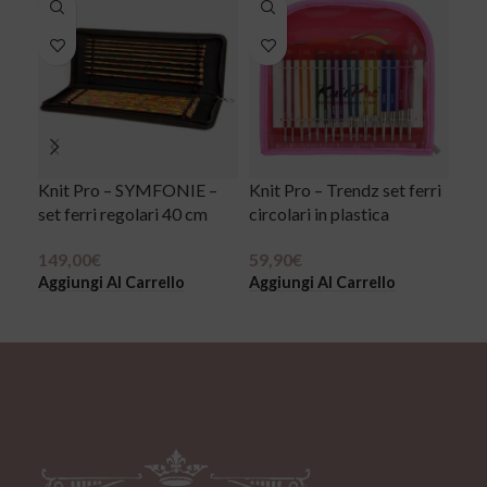
Knit Pro – SYMFONIE –
Knit Pro – Trendz set ferri
Set
set ferri regolari 40 cm
circolari in plastica
int
DE
149,00
€
59,90
€
Aggiungi Al Carrello
Aggiungi Al Carrello
74,
Agg