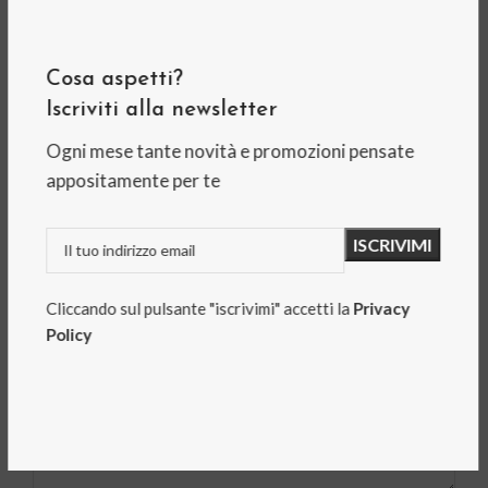
Ancora non ci sono recensioni.
Cosa aspetti?
Recensisci per primo “KnitPro – Proteggi punte per
ferri piccoli”
Iscriviti alla newsletter
Ogni mese tante novità e promozioni pensate
Il tuo indirizzo email non sarà pubblicato.
I campi
appositamente per te
obbligatori sono contrassegnati
*
La tua valutazione
*
La tua recensione
*
Cliccando sul pulsante "iscrivimi" accetti la
Privacy
Policy