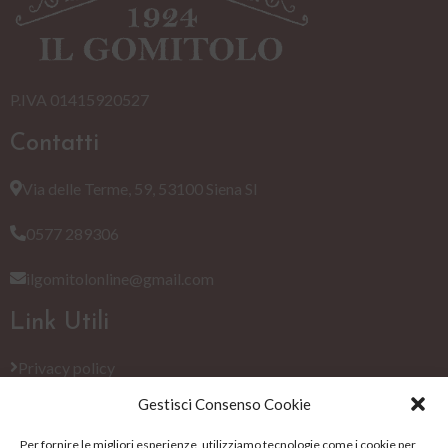
P.IVA 01415920527
Contatti
Via delle Terme, 59, 53100 Siena SI
0577 289306
ilgomitolonline@gmail.com
Link Utili
Privacy policy
Gestisci Consenso Cookie
Cookie Policy (EU)
Per fornire le migliori esperienze, utilizziamo tecnologie come i cookie per