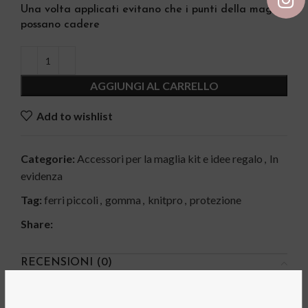
Una volta applicati evitano che i punti della maglia
possano cadere
AGGIUNGI AL CARRELLO
Add to wishlist
Categorie:
Accessori per la maglia kit e idee regalo
,
In
evidenza
Tag:
ferri piccoli
,
gomma
,
knitpro
,
protezione
Share:
RECENSIONI (0)
Recensioni