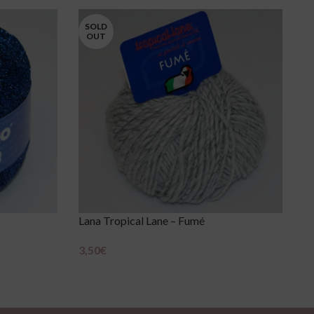
SOLD
OUT
Lana Tropical Lane – Fumé
La
3,50
€
6
Scegli
Sc