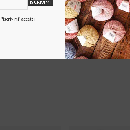
na miscela lussuosamente morbida composta da 80% di Lana Extra
"iscrivimi" accetti
Due delle più belle fibre che si uniscono per donarti capi di lusso