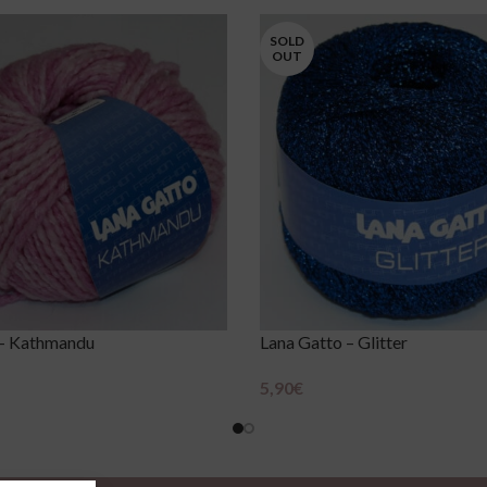
SOLD
OUT
 – Kathmandu
Lana Gatto – Glitter
5,90
€
Scegli