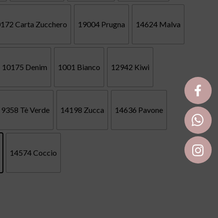
172 Carta Zucchero
19004 Prugna
14624 Malva
10175 Denim
1001 Bianco
12942 Kiwi
9358 Tè Verde
14198 Zucca
14636 Pavone
14574 Coccio