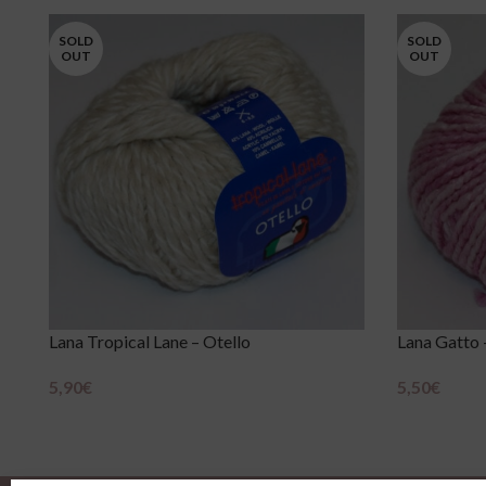
SOLD
SOLD
OUT
OUT
Lana Tropical Lane – Otello
Lana Gatto
5,90
€
5,50
€
Scegli
Scegli