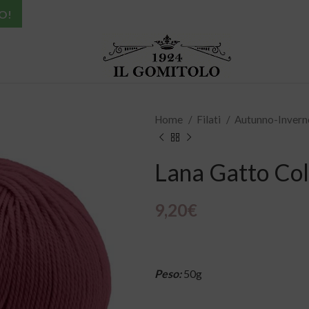
O!
Home
Filati
Autunno-Inver
Lana Gatto Col
9,20
€
Peso:
50g