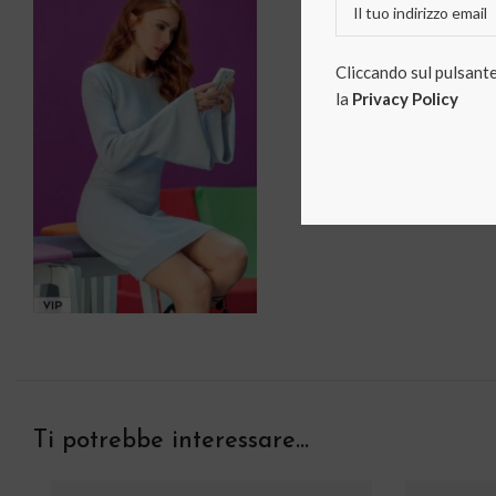
U
Cliccando sul pulsante 
la
Privacy Policy
Ti potrebbe interessare…