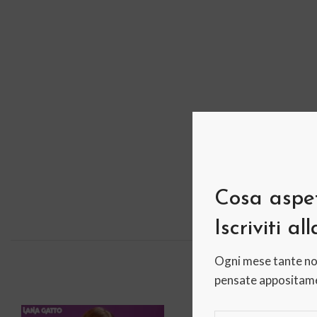
Cosa aspet
Iscriviti al
Ogni mese tante no
DESC
pensate appositame