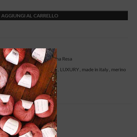
AGGIUNGI AL CARRELLO
ashmere
,
Filati
,
Lana
,
Ottima Resa
ana
,
lana gatto
,
lana merino
,
LUXURY
,
made in italy
,
merino
ip
NI (0)