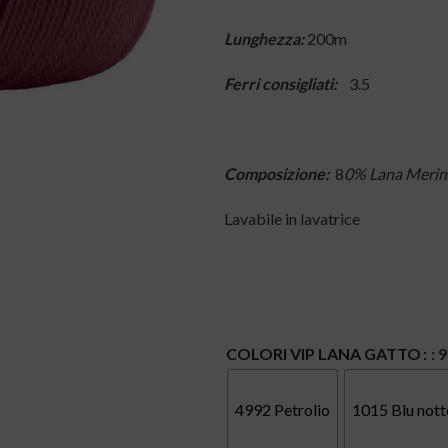
Lunghezza:
200m
Ferri consigliati:
3.5
Composizione:
8
0% Lana Merin
Lavabile in lavatrice
COLORI VIP LANA GATTO
: 
4992 Petrolio
1015 Blu nott