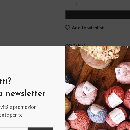
Add to wishlist
COD:
N/A
Categorie:
Autunno-Inverno
,
C
Tag:
blu
,
cashmere
,
extrafine
,
l
,
petrolio
,
rosa
,
rosso
,
verde
,
v
ti?
Share:
la newsletter
vità e promozioni
RIZIONE
INFORMAZIONI AGGIUNTIVE
RECENSIO
nte per te
Vip Luxury Collection