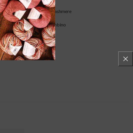
fine Merino e dal 20% di Cashmere
, ideale anche per capi da bambino