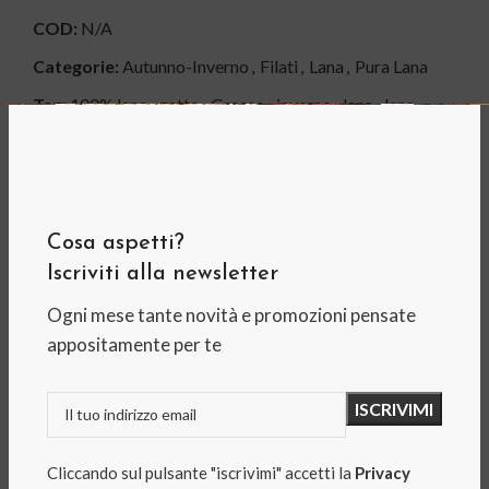
COD:
N/A
Categorie:
Autunno-Inverno
,
Filati
,
Lana
,
Pura Lana
Tag:
100% lana
,
gatto
,
Grosso
,
inverno
,
lana
,
lana
gatto
,
made in italy
,
nuovo irlanda
,
sport
Share:
INFORMAZIONI AGGIUNTIVE
Cosa aspetti?
Iscriviti alla newsletter
0,05 kg
PESO
Ogni mese tante novità e promozioni pensate
appositamente per te
5 × 5 × 5 cm
DIMENSIONI
10022
Cliccando sul pulsante "iscrivimi" accetti la
Privacy
Nocciola
,