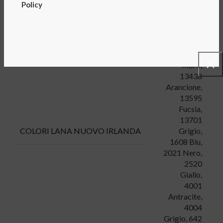
Policy
12235
Verde
,
12482
Marrone
testa di
moro
,
13438
Arancione
,
13595
Fucsia
,
13701
Grigio
,
COLORI LANA NUOVO IRLANDA
1608 Blu
,
2021 Nero
,
2520
Giallo
,
4001
Antracite
,
4004
Grigio
,
642