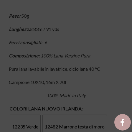
Peso:
50g
Lunghezza:
83m / 91 yds
Ferri consigliati:
6
Composizione:
100% Lana Vergine Pura
Pura lana lavabile in lavatrice, ciclo lana 40 °C
Campione 10X10, 16m X 20f
100% Made in Italy
COLORI LANA NUOVO IRLANDA
12235 Verde
12482 Marrone testa di moro