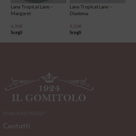
Lana Tropical Lane –
Lana Tropical Lane –
Lan
Margaret
Diadema
9,9
Sce
6,90
€
9,50
€
Scegli
Scegli
P.IVA 01415920527
Contatti