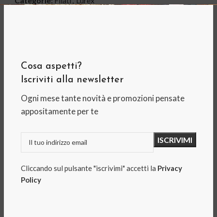
Categorie:
Filati
,
Lurex
Tag:
argento
,
autunno
,
callas
,
giacche chanel
,
inverno
,
lana
,
lorex
,
Mondial
,
nero
,
oro
,
paillettes
Share:
Cosa aspetti?
DESCRIZIONE
Iscriviti alla newsletter
Ogni mese tante novità e promozioni pensate
appositamente per te
Callas è charme ed eleganza senza tempo,
un filato che unisce la lucentezza e la brillantezza alla
morbidezza.
Cliccando sul pulsante "iscrivimi" accetti la
Privacy
Toni neutri e tenui accenni di colore,
Policy
Callas è il filato perfetto per la realizzazione di
giacche in stile Chanel, maglie, twin set ed abiti