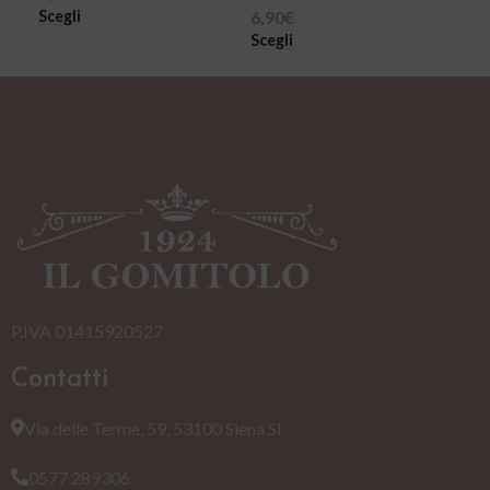
Scegli
Sce
6,90
€
Scegli
P.IVA 01415920527
Contatti
Via delle Terme, 59, 53100 Siena SI
0577 289306