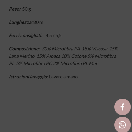
Peso:
50 g
Lunghezza:
80 m
Ferri consigliati:
4,5 / 5,5
Composizione
:
30% Microfibra PA 18% Viscosa 15%
Lana Merino 15% Alpaca 10% Cotone 5% Microfibra
PL 5% Microfibra PC 2% Microfibra PL Met
Istruzioni lavaggio
: Lavare a mano