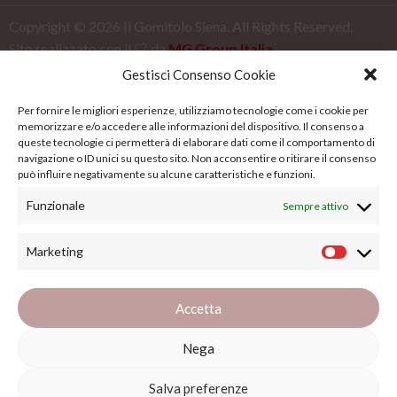
Copyright ©
2026
Il Gomitolo Siena. All Rights Reserved.
Sito realizzato con il 🤍 da
MG Group Italia
Gestisci Consenso Cookie
Per fornire le migliori esperienze, utilizziamo tecnologie come i cookie per
memorizzare e/o accedere alle informazioni del dispositivo. Il consenso a
queste tecnologie ci permetterà di elaborare dati come il comportamento di
navigazione o ID unici su questo sito. Non acconsentire o ritirare il consenso
può influire negativamente su alcune caratteristiche e funzioni.
Funzionale
Sempre attivo
Marketing
Accetta
Nega
Salva preferenze