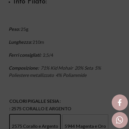
Info Filato:
Peso:
25g
Lunghezza:
210m
Ferri consigliati:
2,5/4
Composizione:
71% Kid Mohair 20% Seta 5%
Poliestere metallizzato 4% Poliammide
COLORI PIGALLE SESIA
: 2575 CORALLO E ARGENTO
2575 Corallo e Argento
5944 Magenta e Oro