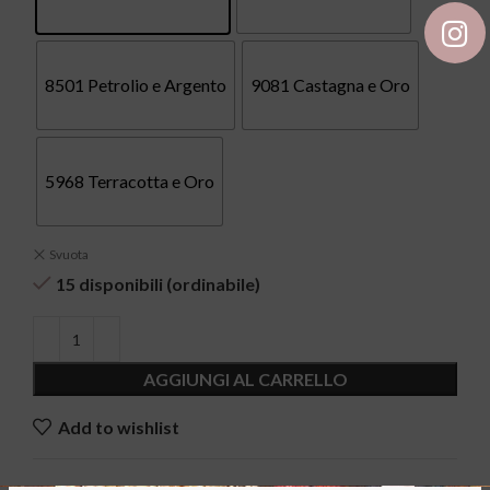
8501 Petrolio e Argento
9081 Castagna e Oro
5968 Terracotta e Oro
Svuota
15 disponibili (ordinabile)
AGGIUNGI AL CARRELLO
Add to wishlist