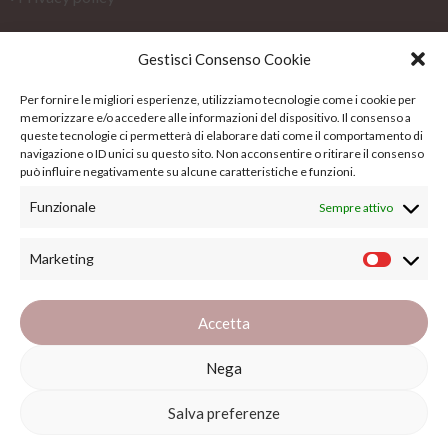
Cookie Policy (EU)
Gestisci Consenso Cookie
Termini e condizioni
Per fornire le migliori esperienze, utilizziamo tecnologie come i cookie per
memorizzare e/o accedere alle informazioni del dispositivo. Il consenso a
Su di noi
queste tecnologie ci permetterà di elaborare dati come il comportamento di
navigazione o ID unici su questo sito. Non acconsentire o ritirare il consenso
può influire negativamente su alcune caratteristiche e funzioni.
Su di noi
Funzionale
Sempre attivo
Blog
Marketing
FAQs
Accetta
Copyright ©
2026
Il Gomitolo Siena. All Rights Reserved.
Nega
Sito realizzato con il 🤍 da
MG Group Italia
Salva preferenze