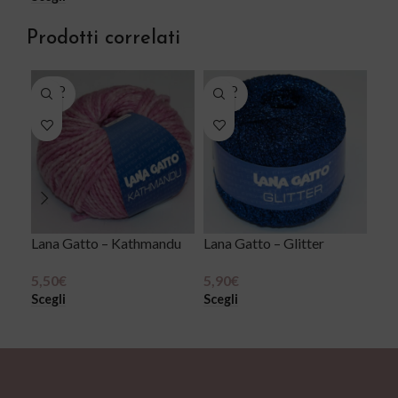
Prodotti correlati
SOLD
SOLD
SO
OUT
OUT
O
Lana Gatto – Kathmandu
Lana Gatto – Glitter
Lan
Di
5,50
€
5,90
€
Scegli
Scegli
9,5
Sce