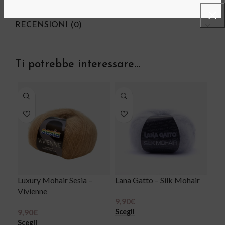
INFORMAZIONI AGGIUNTIVE
RECENSIONI (0)
Ti potrebbe interessare…
Luxury Mohair Sesia –
Lana Gatto – Silk Mohair
Vivienne
9,90
€
Scegli
9,90
€
Scegli