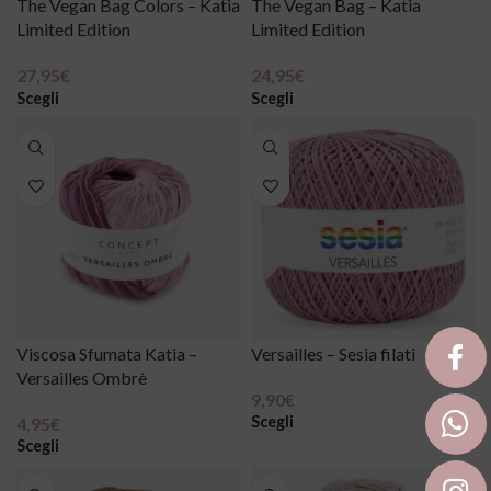
The Vegan Bag Colors – Katia
The Vegan Bag – Katia
Limited Edition
Limited Edition
27,95
€
24,95
€
Scegli
Scegli
Viscosa Sfumata Katia –
Versailles – Sesia filati
Versailles Ombrè
9,90
€
Scegli
4,95
€
Scegli