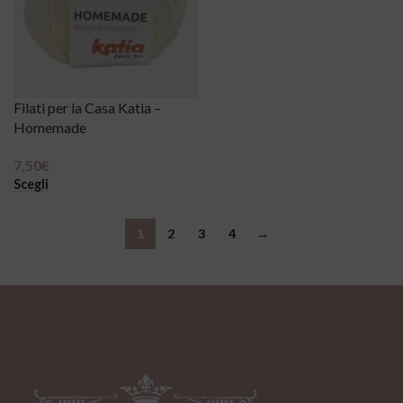
Filati per la Casa Katia –
Homemade
7,50
€
Scegli
1
2
3
4
→