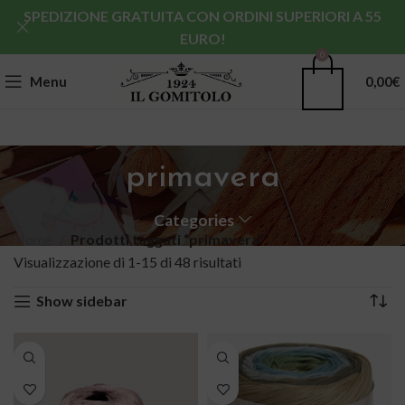
SPEDIZIONE GRATUITA CON ORDINI SUPERIORI A 55
EURO!
0
Menu
0,00
€
primavera
Categories
Home
Prodotti taggati “primavera”
Visualizzazione di 1-15 di 48 risultati
Show sidebar