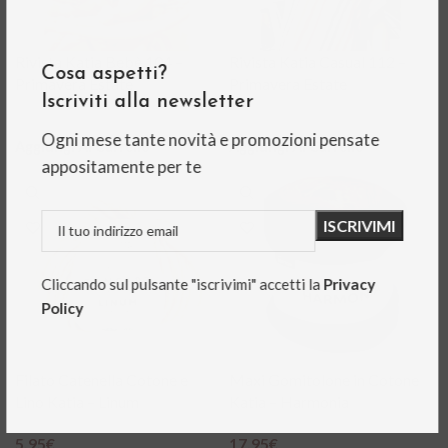
Rivista Katia Bebè 104 –
Rivista Katia Casual 112 –
Cosa aspetti?
Primavera Estate
Primavera Estate
Iscriviti alla newsletter
7,50
€
7,50
€
Ogni mese tante novità e promozioni pensate
Aggiungi Al Carrello
Aggiungi Al Carrello
appositamente per te
Cliccando sul pulsante "iscrivimi" accetti la
Privacy
Policy
Filato Catenella Cotone e
Maxi Gomitolone in Cotone
Lino Katia – Linum
Katia – Harmonia
5,95
€
17,95
€