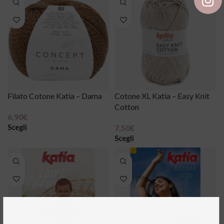
Filato Cotone Katia – Dama
Cotone XL Katia – Easy Knit
Cotton
6,90
€
Scegli
7,50
€
Scegli