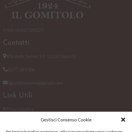
P.IVA 01415920527
Contatti
Via delle Terme, 59, 53100 Siena SI
0577 289306
ilgomitolonline@gmail.com
Link Utili
Privacy policy
Gestisci Consenso Cookie
Cookie Policy (EU)
Per fornire le migliori esperienze, utilizziamo tecnologie come i cookie per