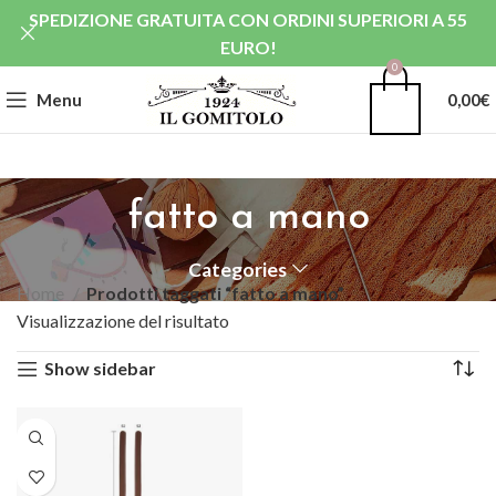
SPEDIZIONE GRATUITA CON ORDINI SUPERIORI A 55
EURO!
0
Menu
0,00
€
fatto a mano
Categories
Home
Prodotti taggati “fatto a mano”
Visualizzazione del risultato
Show sidebar