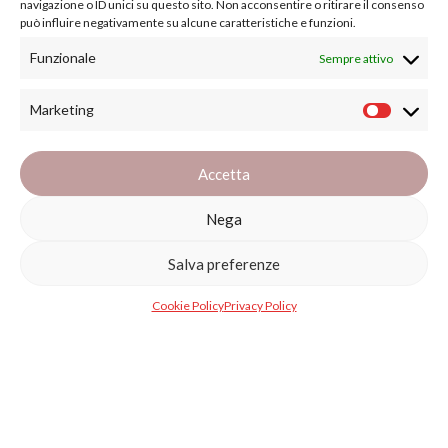
navigazione o ID unici su questo sito. Non acconsentire o ritirare il consenso
può influire negativamente su alcune caratteristiche e funzioni.
ilgomitolonline@gmail.com
Funzionale
Sempre attivo
Link Utili
Marketing
Privacy policy
Cookie Policy (EU)
Accetta
Termini e condizioni
Nega
Su di noi
Salva preferenze
Su di noi
Cookie Policy
Privacy Policy
Blog
Gestisci consenso
FAQs