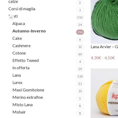
calze
2
Corsi di maglia
1
Filati
212
Alpaca
24
Autunno-Inverno
116
Cake
6
Cashmere
Lana Arvier – 
12
Cotone
60
4,30
€
-
4,50
€
Effetto Tweed
4
Scegli
In offerta
29
Lana
118
Lurex
21
Maxi Gomitolone
10
Merino extrafine
5
Misto Lana
8
Mohair
8