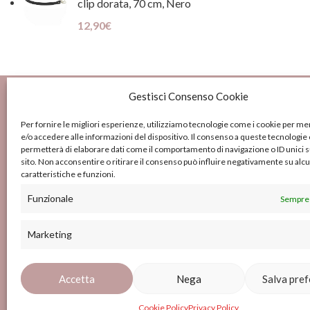
clip dorata, 70 cm, Nero
12,90
€
Gestisci Consenso Cookie
Per fornire le migliori esperienze, utilizziamo tecnologie come i cookie per 
e/o accedere alle informazioni del dispositivo. Il consenso a queste tecnologie 
Contat
permetterà di elaborare dati come il comportamento di navigazione o ID unici 
sito. Non acconsentire o ritirare il consenso può influire negativamente su alc
caratteristiche e funzioni.
Via dell
Funzionale
Sempre 
0577 2
P.IVA 01415920527
Marketing
ilgomit
Accetta
Nega
Salva pre
Copyright ©
2026
Il Gomitolo Siena. All Rights Reserve
Cookie Policy
Privacy Policy