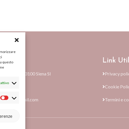
memorizzare
ci
ti
Link Util
su questo
une
e Terme, 59, 53100 Siena SI
Privacy poli
attivo
89306
Cookie Poli
olonline@gmail.com
Termini e co
ferenze
d.