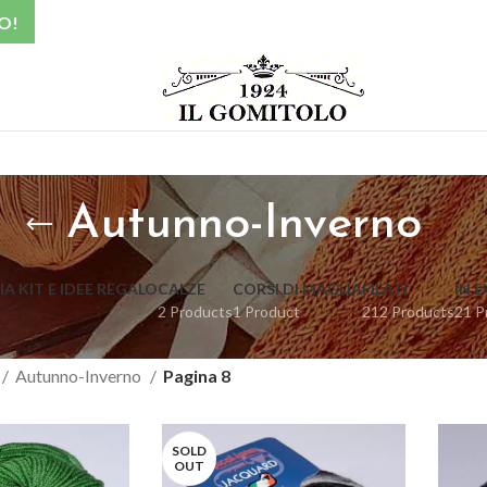
O!
Autunno-Inverno
A KIT E IDEE REGALO
CALZE
CORSI DI MAGLIA
FILATI
IN 
2 Products
1 Product
212 Products
21 P
Autunno-Inverno
Pagina 8
SOLD
OUT