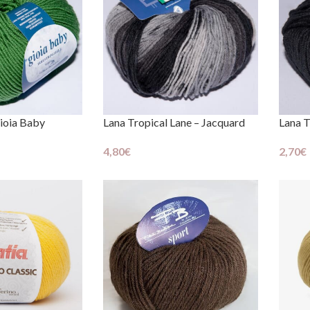
Gioia Baby
Lana Tropical Lane – Jacquard
Lana T
4,80
€
2,70
€
Scegli
Scegli