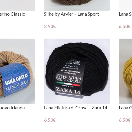
erino Classic
Silke by Arvier – Lana Sport
Lana S
etti?
2,90
€
6,50
€
Scegli
Scegli
alla
er
tà e promozioni pensate
uovo Irlanda
Lana Filatura di Crosa – Zara 14
Lana G
 "iscrivimi" accetti la
Privacy
6,50
€
6,50
€
Scegli
Scegli