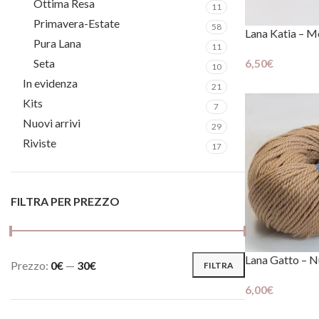
Ottima Resa
11
Primavera-Estate
58
Lana Katia – M
Pura Lana
11
Cosa asp
Seta
6,50
€
10
Scegli
In evidenza
21
Iscriviti 
Kits
7
Nuovi arrivi
29
newslett
Riviste
17
Ogni mese tante novi
appositamente per te
FILTRA PER PREZZO
Lana Gatto – N
Prezzo:
0€
—
30€
Cliccando sul pulsante
FILTRA
Policy
6,00
€
Scegli