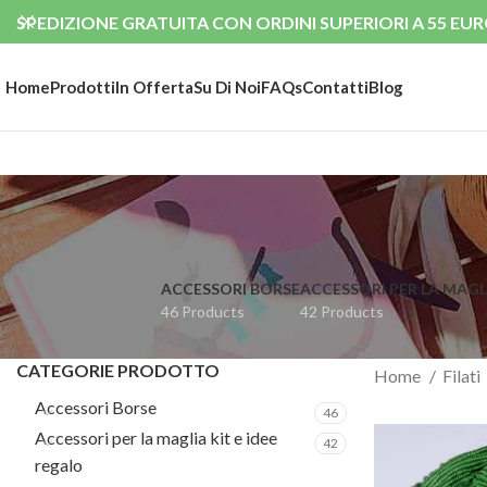
SPEDIZIONE GRATUITA CON ORDINI SUPERIORI A 55 EUR
Home
Prodotti
In Offerta
Su Di Noi
FAQs
Contatti
Blog
ACCESSORI BORSE
ACCESSORI PER LA MAGLI
46 Products
42 Products
CATEGORIE PRODOTTO
Home
Filati
Accessori Borse
46
Accessori per la maglia kit e idee
42
regalo