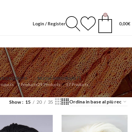
0
Login / Register
0,00
€
EVIDENZA
KITS
NUOVI ARRIVI
RIVISTE
roducts
7 Products
29 Products
17 Products
Show
15
20
35