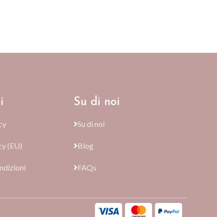
i
Su di noi
cy
Su di noi
cy (EU)
Blog
ndizioni
FAQs