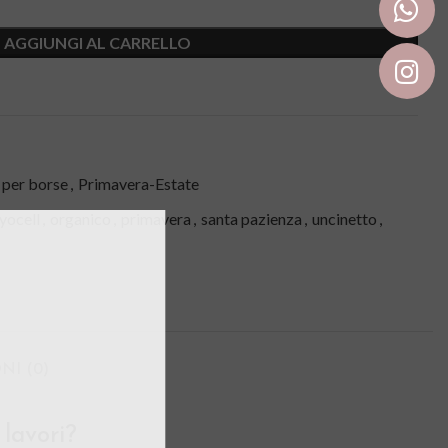
AGGIUNGI AL CARRELLO
i per borse
,
Primavera-Estate
lyocell
,
organico
,
primavera
,
santa pazienza
,
uncinetto
,
NI (0)
 lavori?