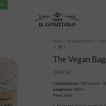
O!
Home
Accessori Borse
Filat
The Vegan Bag 
24,95
€
Composizione:
70% Lyocell – 30
Lunghezza:
200 m
Peso:
200 g
Spessore:
ferri da maglia da 