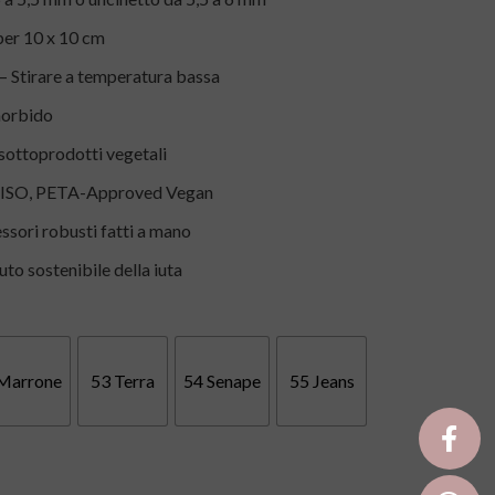
per 10 x 10 cm
 Stirare a temperatura bassa
morbido
sottoprodotti vegetali
SO, PETA-Approved Vegan
ssori robusti fatti a mano
uto sostenibile della iuta
Marrone
53 Terra
54 Senape
55 Jeans