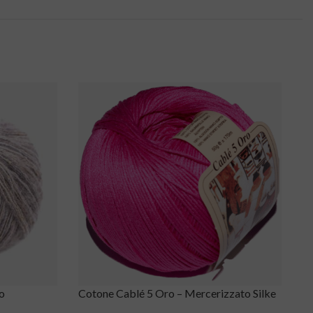
lo
Cotone Cablé 5 Oro – Mercerizzato Silke
Co