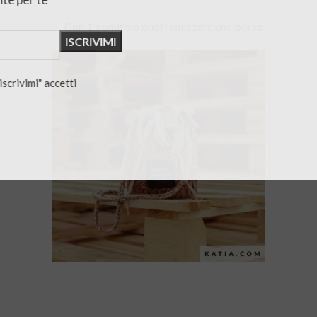
Con 1 gomitolo puoi realizzare una borsa.
"iscrivimi" accetti