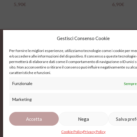
5,90
€
6,90
€
Scegli
Scegli
Gestisci Consenso Cookie
Per fornire le migliori esperienze, utilizziamo tecnologie come i cookie per 
e/o accedere alle informazioni del dispositivo. Il consenso a queste tecnologie 
Contat
permetterà di elaborare dati come il comportamento di navigazione o ID unici 
sito. Non acconsentire o ritirare il consenso può influire negativamente su alc
caratteristiche e funzioni.
Via dell
Funzionale
Sempre 
0577 2
P.IVA 01415920527
Marketing
ilgomit
Accetta
Nega
Salva pre
Copyright ©
2026
Il Gomitolo Siena. All Rights Reserve
Cookie Policy
Privacy Policy
Sito realizzato con il 🤍 da
MG Group Italia