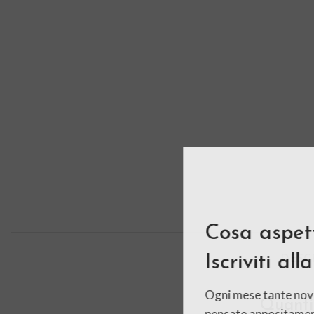
Cosa aspet
Iscriviti al
DESC
Ogni mese tante no
Quanti 
pensate appositame