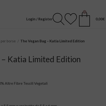
0
Login / Register
0,00
€
i per borse
The Vegan Bag – Katia Limited Edition
– Katia Limited Edition
% Altre Fibre Tessili Vegetali
5 a 5,5 mm o uncinetto da 5,5 a 6 mm