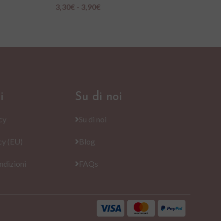
3,30
€
-
3,90
€
3
Scegli
Sc
i
Su di noi
cy
Su di noi
cy (EU)
Blog
ndizioni
FAQs