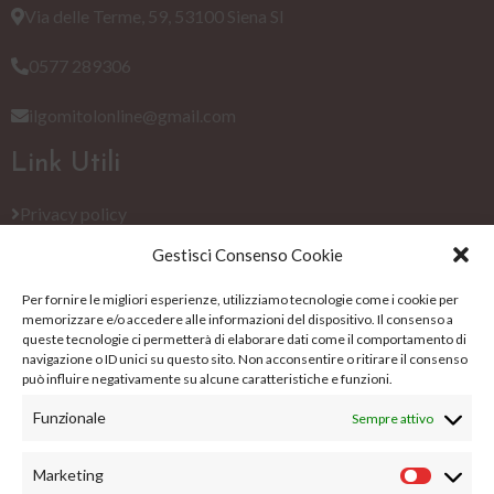
Via delle Terme, 59, 53100 Siena SI
0577 289306
ilgomitolonline@gmail.com
Link Utili
Privacy policy
Gestisci Consenso Cookie
Cookie Policy (EU)
Per fornire le migliori esperienze, utilizziamo tecnologie come i cookie per
Termini e condizioni
memorizzare e/o accedere alle informazioni del dispositivo. Il consenso a
queste tecnologie ci permetterà di elaborare dati come il comportamento di
Su di noi
navigazione o ID unici su questo sito. Non acconsentire o ritirare il consenso
può influire negativamente su alcune caratteristiche e funzioni.
Su di noi
Funzionale
Sempre attivo
Blog
Marketing