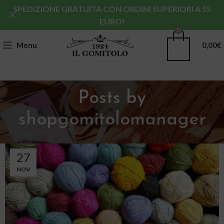
SPEDIZIONE GRATUITA CON ORDINI SUPERIORI A 55
EURO!
0
Menu
0,00
€
Posts by
shopgomitolomanager
27
NOV