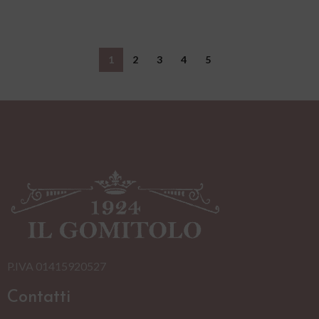
1
2
3
4
5
P.IVA 01415920527
Contatti