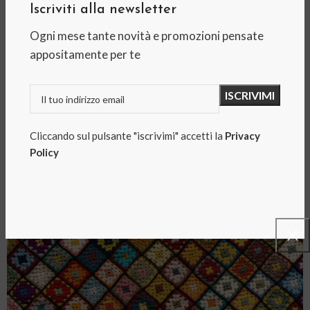
consigli
Iscriviti alla newsletter
0
Shopgomitolomanager
Ogni mese tante novità e promozioni pensate
appositamente per te
Come lavorare all’uncinetto: 9 semplici consigli
CONTINUE READING
Cliccando sul pulsante "iscrivimi" accetti la
Privacy
Policy
04
NOV