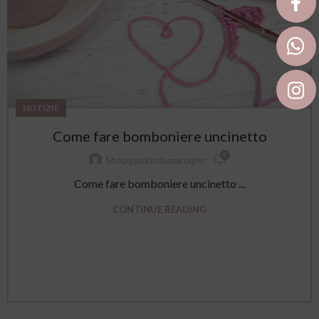
NOTIZIE
Come fare bomboniere uncinetto
0
Shopgomitolomanager
Come fare bomboniere uncinetto ...
CONTINUE READING