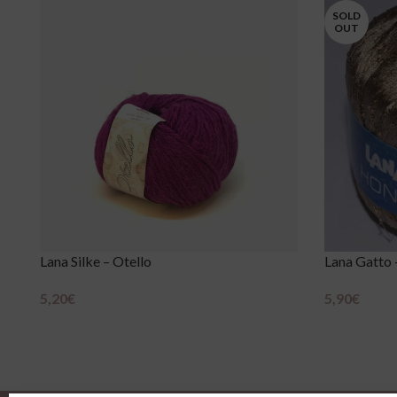
SOLD
OUT
Lana Silke – Otello
Lana Gatto
5,20
€
5,90
€
Scegli
Scegli