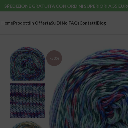
SPEDIZIONE GRATUITA CON ORDINI SUPERIORI A 55 EUR
Home
Prodotti
In Offerta
Su Di Noi
FAQs
Contatti
Blog
-50%