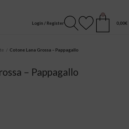
0
Login / Register
0,00
€
ate
Cotone Lana Grossa – Pappagallo
ossa – Pappagallo