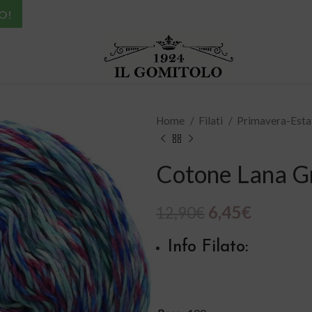
O!
Home
Filati
Primavera-Est
Cotone Lana Gr
6,45
€
12,90
€
Info Filato: