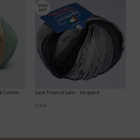
SOLD
OUT
0% Cotone
Lana Tropical Lane – Jacquard
La
4,80
€
2
Scegli
Sc