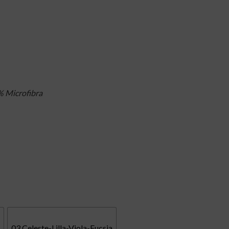
 Microfibra
03 Celeste-Lilla-Viola-Fucsia