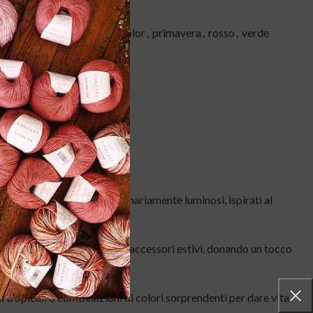
ferta
,
Primavera-Estate
giallo
,
lana grossa
,
multicolor
,
primavera
,
rosso
,
verde
NI (0)
hezza. I suoi colori straordinariamente luminosi, ispirati al
e di tutti.
li, coprispalle, borse e altri accessori estivi, donando un tocco
tà tropicali o combinazioni di colori sorprendenti per dare vita