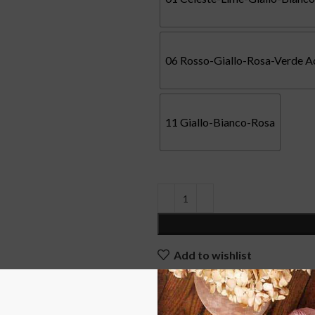
06 Rosso-Giallo-Rosa-Verde A
11 Giallo-Bianco-Rosa
Add to wishlist
COD:
N/A