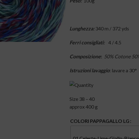
Peso:
100g
Lunghezza:
340 m / 372 yds
Ferri consigliati:
4 / 4.5
Composizione
:
50% Cotone 50%
Istruzioni lavaggio
: lavare a 30°
Size 38 – 40
approx 400 g
COLORI PAPPAGALLO LG
01 Celeste-Lime-Giallo-Bianco