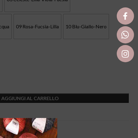
cqua
09 Rosa-Fucsia-Lilla
10 Blu-Giallo-Nero
AGGIUNGI AL CARRELLO