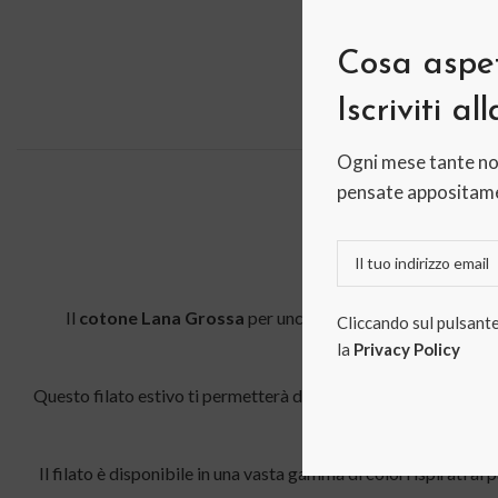
Cosa aspet
Iscriviti al
Ogni mese tante no
pensate appositame
DESC
Il
cotone Lana Grossa
per uncinetto è un filato estivo id
Cliccando sul pulsante 
pappagallo
la
Privacy Policy
Questo filato estivo ti permetterà di realizzare i tuoi progetti
Il filato è disponibile in una vasta gamma di colori ispirati a