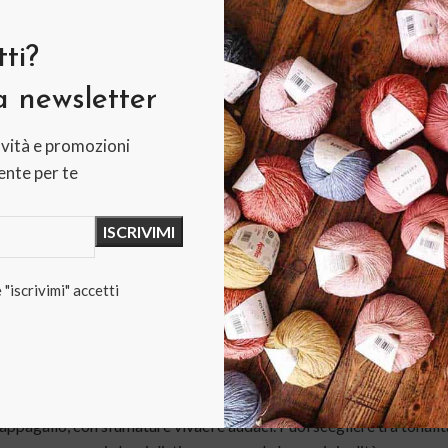
Categorie:
Cotone
,
Filati
,
In of
Tag:
100 g
,
blu
,
cotone
,
estate
,
ti?
Share:
la newsletter
vità e promozioni
nte per te
RIZIONE
INFORMAZIONI AGGIUNTIVE
RECENSIO
Cotone lana grossa – Pappagallo
eale per realizzare progetti creativi con un tocco di vivacità e fresc
"iscrivimi" accetti
, daranno vita a capi e accessori unici che cattureranno l’attenzion
 con un mix perfetto di comfort e leggerezza. Potrai realizzare scial
di allegria ai tuoi outfit.
l pappagallo, con sfumature vivaci e audaci. Puoi scegliere tra tonali