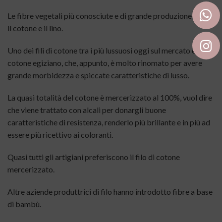
Le fibre vegetali più conosciute e di grande produzione sono
il cotone e il lino.
Uno dei fili di cotone tra i più lussuosi oggi sul mercato è il
cotone egiziano, che, appunto, è molto rinomato per avere
grande morbidezza e spiccate caratteristiche di lusso.
La quasi totalità del cotone è mercerizzato al 100%, vuol dire
che viene trattato con alcali per donargli buone
caratteristiche di resistenza, renderlo più brillante e in più ad
essere più ricettivo ai coloranti.
Quasi tutti gli artigiani preferiscono il filo di cotone
mercerizzato.
Altre aziende produttrici di filo hanno introdotto fibre a base
di bambù.