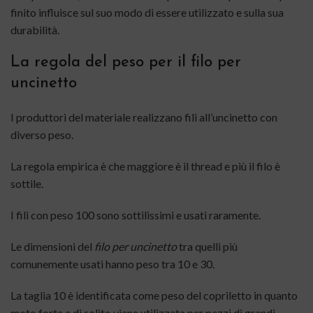
finito influisce sul suo modo di essere utilizzato e sulla sua
durabilità.
La regola del peso per il filo per
uncinetto
I produttori del materiale realizzano fili all’uncinetto con
diverso peso.
La regola empirica è che maggiore è il thread e più il filo è
sottile.
I fili con peso 100 sono sottilissimi e usati raramente.
Le dimensioni del
filo per uncinetto
tra quelli più
comunemente usati hanno peso tra 10 e 30.
La taglia 10 è identificata come peso del copriletto in quanto
moto forte e di solito viene utilizzata per pezzi di grandi