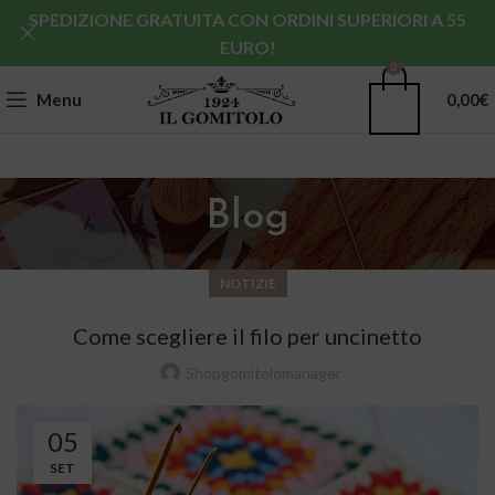
SPEDIZIONE GRATUITA CON ORDINI SUPERIORI A 55
EURO!
0
Menu
0,00
€
Blog
NOTIZIE
Come scegliere il filo per uncinetto
Shopgomitolomanager
05
SET