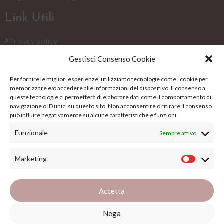
Link Utili
Privacy policy
Gestisci Consenso Cookie
Cookie Policy (EU)
Per fornire le migliori esperienze, utilizziamo tecnologie come i cookie per
Termini e condizioni
memorizzare e/o accedere alle informazioni del dispositivo. Il consenso a
queste tecnologie ci permetterà di elaborare dati come il comportamento di
Su di noi
navigazione o ID unici su questo sito. Non acconsentire o ritirare il consenso
può influire negativamente su alcune caratteristiche e funzioni.
Su di noi
Funzionale
Sempre attivo
Blog
Marketing
FAQs
Accetta
Nega
Copyright ©
2026
Il Gomitolo Siena. All Rights Reserved.